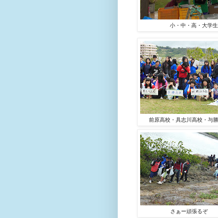
小・中・高・大学生
前原高校・具志川高校・与
さぁー頑張るぞ