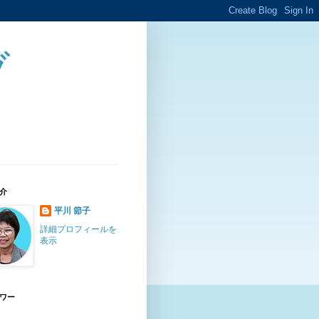
ブ
介
平川 節子
詳細プロフィールを
表示
ワー