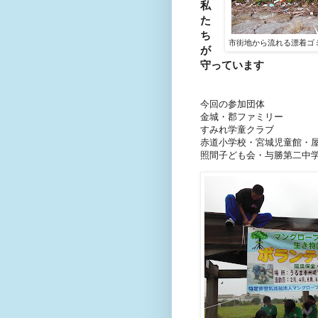
私
た
ち
市街地から流れる漂着ゴ
が
守っています
今回の参加団体
金城・郡ファミリー
すみれ学童クラブ
赤道小学校・宮城児童館・
照間子ども会・与勝第二中