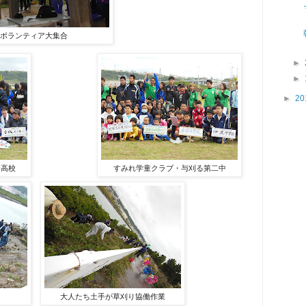
ボランティア大集合
►
►
►
20
勝高校
すみれ学童クラブ・与刈る第二中
大人たち土手が草刈り協働作業