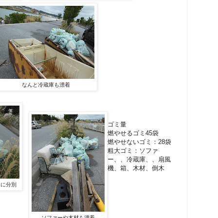
なんと冷蔵庫も漂着
ゴミ量
燃やせるゴミ45袋
燃やせないゴミ：28袋
粗大ゴミ：ソファ
ー、、冷蔵庫、、扇風
機、箱、木材、倒木
ミに分別
ソファーや木材も漂着