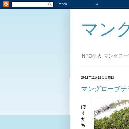
マン
NPO法人 マングロ
2012年12月23日日曜日
マングローブテ
ぼ
く
た
ち