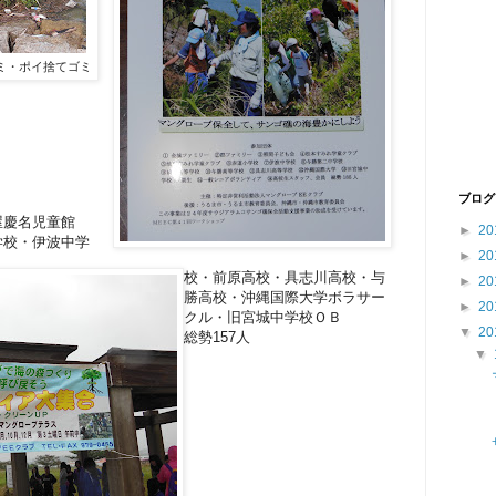
ミ・ポイ捨てゴミ
ブログ
屋慶名児童館
►
20
学校・伊波中学
►
20
校・前原高校・具志川高校・与
►
20
勝高校・沖縄国際大学ボラサー
►
20
クル・旧宮城中学校ＯＢ
▼
20
総勢157人
▼