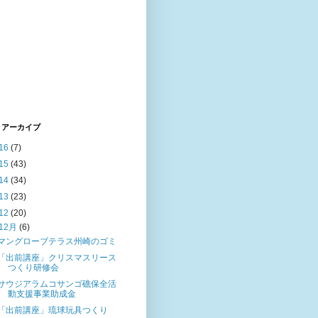
 アーカイブ
16
(7)
15
(43)
14
(34)
13
(23)
12
(20)
12月
(6)
マングローブテラス州崎のゴミ
「出前講座」クリスマスリース
つくり研修会
サウジアラムコサンゴ礁保全活
動支援事業助成金
「出前講座」琉球玩具つくり