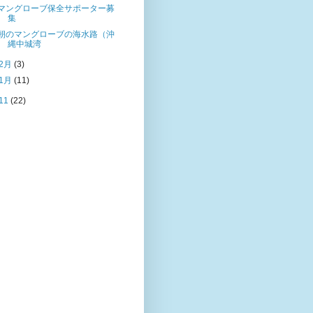
マングローブ保全サポーター募
集
朝のマングローブの海水路（沖
縄中城湾
2月
(3)
1月
(11)
11
(22)