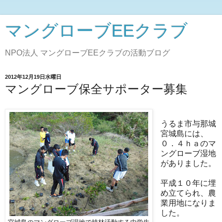
マングローブEEクラブ
NPO法人 マングローブEEクラブの活動ブログ
2012年12月19日水曜日
マングローブ保全サポーター募集
うるま市与那城
宮城島には、
０．４ｈａのマ
ングローブ湿地
がありました。
平成１０年に埋
め立てられ、農
業用地になりま
した。