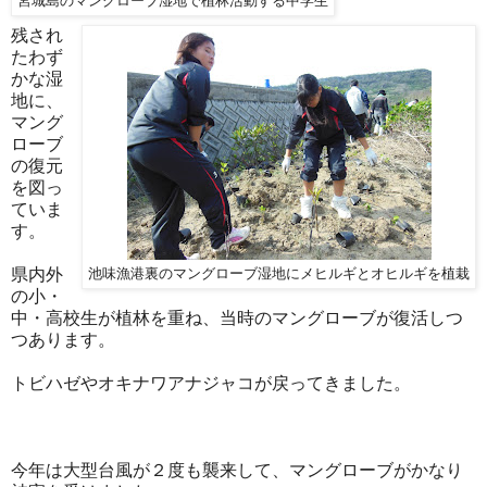
宮城島のマングローブ湿地で植林活動する中学生
残され
たわず
かな湿
地に、
マング
ローブ
の復元
を図っ
ていま
す。
県内外
池味漁港裏のマングローブ湿地にメヒルギとオヒルギを植栽
の小・
中・高校生が植林を重ね、当時のマングローブが復活しつ
つあります。
トビハゼやオキナワアナジャコが戻ってきました。
今年は大型台風が２度も襲来して、マングローブがかなり