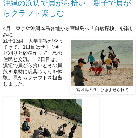
沖縄の浜辺で貝がら拾い 親子で貝が
らクラフト楽しむ
4月、東京や沖縄本島各地から宮城島へ「自然探検」を楽し
みに
親子13組 大学生等がやっ
てきて、1日目はサトウキ
ビ刈りと砂糖作りで、島の
住民と交流。 2日目は、
浜辺で貝がら拾いとその貝
殻を素材に玩具つくりを体
験。貝がらクラフトを担当
しました。
宮城島の海にひきよせられて