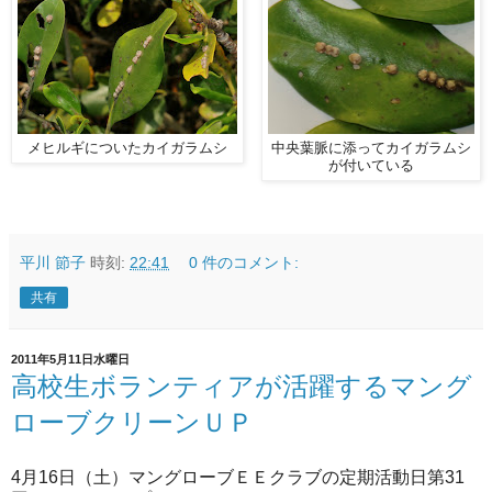
メヒルギについたカイガラムシ
中央葉脈に添ってカイガラムシ
が付いている
平川 節子
時刻:
22:41
0 件のコメント:
共有
2011年5月11日水曜日
高校生ボランティアが活躍するマング
ローブクリーンＵＰ
4月16日（土）マングローブＥＥクラブの定期活動日第31