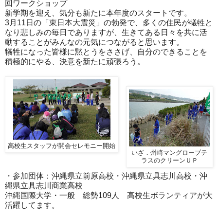
回ワークショップ
新学期を迎え、気分も新たに本年度のスタートです。
3月11日の「東日本大震災」の勃発で、多くの住民が犠牲と
なり悲しみの毎日でありますが、生きてある日々を共に活
動することがみんなの元気につながると思います。
犠牲になった皆様に黙とうをささげ、自分のできることを
積極的にやる、決意を新たに頑張ろう。
高校生スタッフが開会セレモニー開始
いざ．州崎マングローブテ
ラスのクリーンＵＰ
・参加団体：沖縄県立前原高校・沖縄県立具志川高校・沖
縄県立具志川商業高校
沖縄国際大学・一般 総勢109人 高校生ボランティアが大
活躍してます。