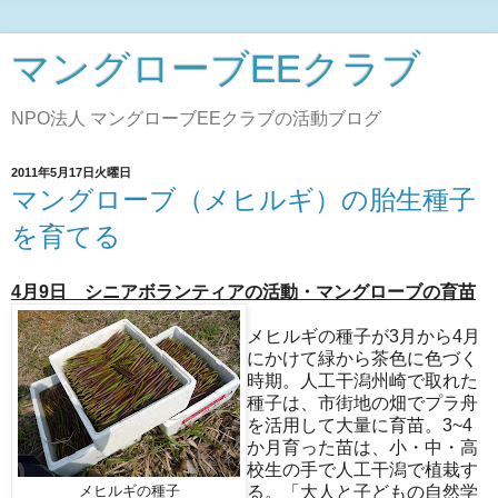
マングローブEEクラブ
NPO法人 マングローブEEクラブの活動ブログ
2011年5月17日火曜日
マングローブ（メヒルギ）の胎生種子
を育てる
4月9日 シニアボランティアの活動・マングローブの育苗
メヒルギの種子が3月から4月
にかけて緑から茶色に色づく
時期。人工干潟州崎で取れた
種子は、市街地の畑でプラ舟
を活用して大量に育苗。3~4
か月育った苗は、小・中・高
校生の手で人工干潟で植栽す
る。「大人と子どもの自然学
メヒルギの種子