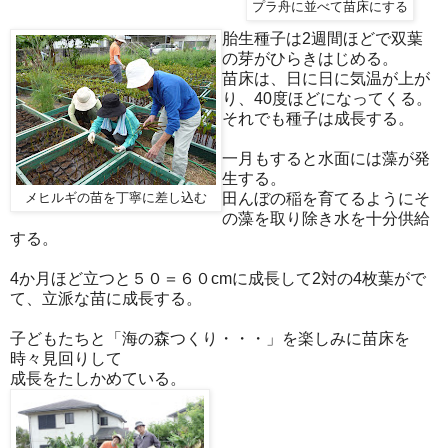
プラ舟に並べて苗床にする
胎生種子は2週間ほどで双葉
の芽がひらきはじめる。
苗床は、日に日に気温が上が
り、40度ほどになってくる。
それでも種子は成長する。
一月もすると水面には藻が発
生する。
田んぼの稲を育てるようにそ
メヒルギの苗を丁寧に差し込む
の藻を取り除き水を十分供給
する。
4か月ほど立つと５０＝６０cmに成長して2対の4枚葉がで
て、立派な苗に成長する。
子どもたちと「海の森つくり・・・」を楽しみに苗床を
時々見回りして
成長をたしかめている。