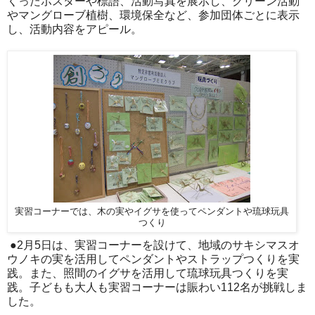
くったポスターや標語、活動写真を展示し、クリーン活動
やマングローブ植樹、環境保全など、参加団体ごとに表示
し、活動内容をアピール。
実習コーナーでは、木の実やイグサを使ってペンダントや琉球玩具
つくり
●2月5日は、実習コーナーを設けて、地域のサキシマスオ
ウノキの実を活用してペンダントやストラップつくりを実
践。また、照間のイグサを活用して琉球玩具つくりを実
践。子どもも大人も実習コーナーは賑わい112名が挑戦しま
した。