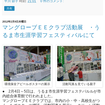
平川 節子
時刻:
21:01
0 件のコメント:
共有
2012年2月9日木曜日
マングローブＥＥクラブ活動展 ・う
るま市生涯学習フェスティバルにて
環境保全アピールポスターの展示
活動写真を見ている親子
● 2月4日～5日は、うるま市生涯学習フェステバルルが市
内総合体育館で行われました。
マングローブＥＥクラブでは、市内の小・中・高校生がつ