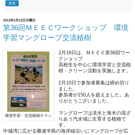
共有
2012年2月12日日曜日
第36回ＭＥＥＣワークショップ 環境
学習マングローブ交流植樹
2月18日は、ＭＥＥＣ第36回ワー
クショップ
高校生を中心に環境学習と交流植
樹・クリーン活動を実施します。
2月10日で参加者募集は締め切り
ました。
参加者が150人を超えました。あ
りがとうございました。
マングローブは淡水と海水の混ざ
環境学習・交流植樹チラシ
りあう汽水域に生育する植物で
す。
中城湾に広がる勝連半島の海岸線沿いにマングローブが広