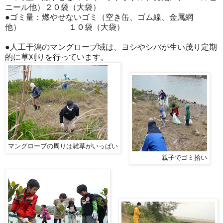
ニール他）２０袋（大袋）
●ゴミ量：燃やせないゴミ（空き缶、ゴム線、金属網
他） １０袋（大袋）
●人工干潟のマングローブ域は、ヨシやシバが生い茂り定期
的に草刈りを行っています。
マングローブの周りは雑草がいっぱい
親子でゴミ拾い