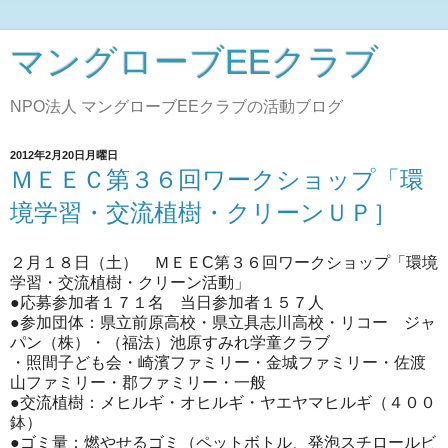
マングローブEEクラブ
NPO法人 マングローブEEクラブの活動ブログ
2012年2月20日月曜日
ＭＥＥＣ第３６回ワークショップ「環
境学習・交流植樹・クリーンＵＰ］
２月１８日（土） ＭＥＥC第３６回ワークショップ「環境
学習・交流植樹・クリーン活動」
●応募参加者１７１名 当日参加者１５７人
●参加団体：県立前原高校・県立具志川高校・リコー ジャ
パン（株）・（福法）池原すみれ学童クラブ
・照間子ども会・崎濱ファミリー・金城ファミリー・佐渡
山ファミリー・郡ファミリー・一般
●交流植樹：メヒルギ・オヒルギ・ヤエヤマヒルギ（４００
鉢）
●ゴミ量：燃やせるゴミ（ペットボトル、発泡スチロールビ