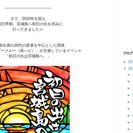
---------------------------------------
さて、2015年を迎え
月1日早朝、宮城島へ初日の出を拝みに
行ってきました☆
島出身の20代の若者を中心とした団体
ピークルー（島ハピ）」が主催しているイベント
ブログ
「初日の出は宮城島へ。」
►
20
▼
20
►
►
►
►
►
►
►
►
►