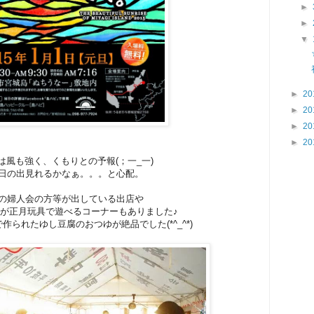
►
►
▼
►
20
►
20
►
20
►
20
は風も強く、くもりとの予報(；一_一)
日の出見れるかなぁ。。。と心配。
の婦人会の方等が出している出店や
が正月玩具で遊べるコーナーもありました♪
作られたゆし豆腐のおつゆが絶品でした(*^_^*)