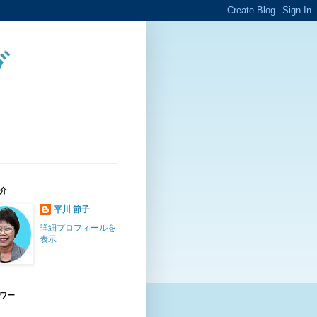
ブ
介
平川 節子
詳細プロフィールを
表示
ワー