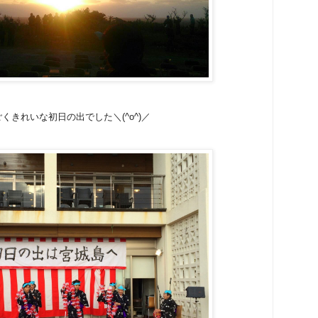
くきれいな初日の出でした＼(^o^)／