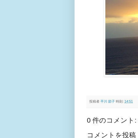
投稿者
平川 節子
時刻:
14:51
0 件のコメント:
コメントを投稿