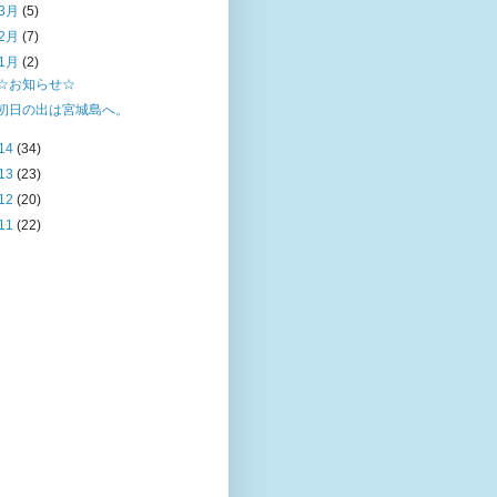
3月
(5)
2月
(7)
1月
(2)
☆お知らせ☆
初日の出は宮城島へ。
14
(34)
13
(23)
12
(20)
11
(22)