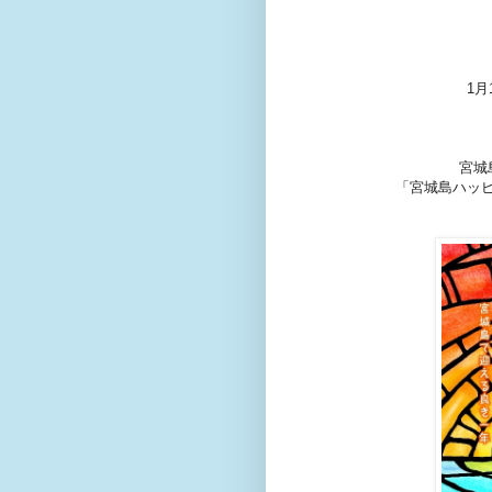
1
宮城
「宮城島ハッ