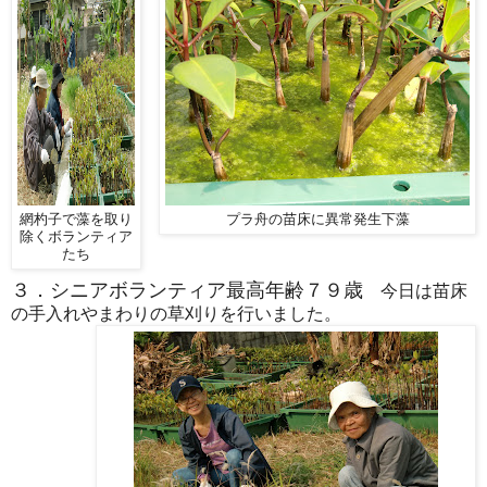
網杓子で藻を取り
プラ舟の苗床に異常発生下藻
除くボランティア
たち
３．シニアボランティア最高年齢７９歳
今日は苗床
の手入れやまわりの草刈りを行いました。