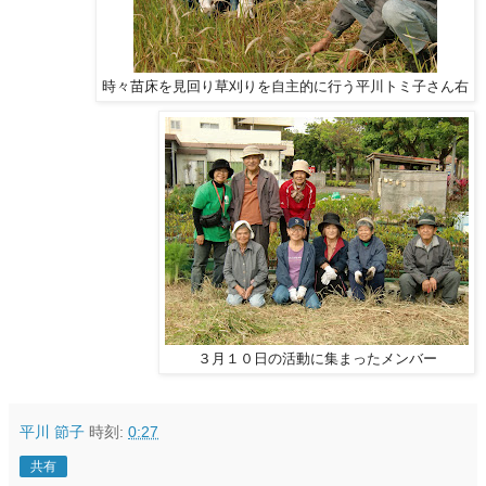
時々苗床を見回り草刈りを自主的に行う平川トミ子さん右
３月１０日の活動に集まったメンバー
平川 節子
時刻:
0:27
共有